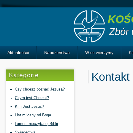
KOŚ
Zbór
Aktualności
Nabożeństwa
W co wierzymy
K
Historia Izraela
Kontakt
Kategorie
Czy chcesz poznać Jezusa?
Czym jest Chrzest?
Kim Jest Jezus?
List miłosny od Boga
Lament nieczytanej Biblii
Świadectwa