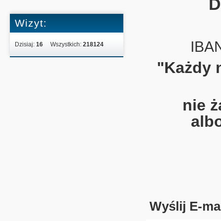
D
Wizyt:
IBAN
Dzisiaj:
16
Wszystkich:
218124
"Każdy n
nie ż
alb
Wyślij E-ma