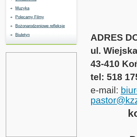
Muzyka
Polecamy Filmy
Bożonarodzeniowe refleksje
Biuletyn
ADRES D
ul. Wiejsk
43-410 Ko
tel: 518 1
e-mail:
biu
pastor@kzz
k