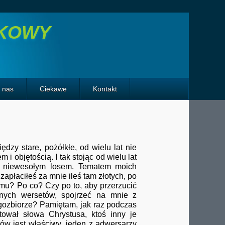
TKOWY
o nas
Ciekawe
Kontakt
zy stare, pożółkłe, od wielu lat nie
i objętością. I tak stojąc od wielu lat
im niewesołym losem. Tematem moich
zapłaciłeś za mnie ileś tam złotych, po
omu? Po co? Czy po to, aby przerzucić
branych wersetów, spojrzeć na mnie z
gozbiorze? Pamiętam, jak raz podczas
tował słowa Chrystusa, ktoś inny je
ów jest właściwy, jeden z adwersarzy