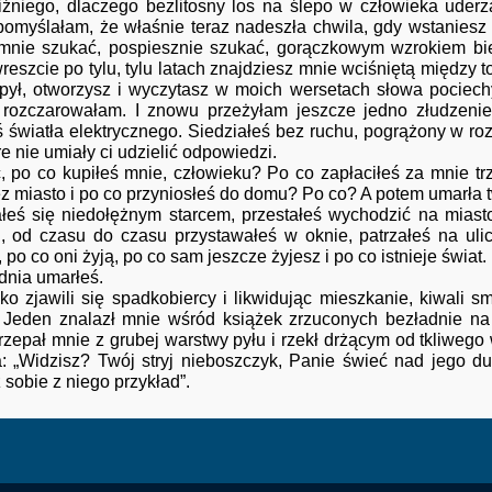
iźniego, dlaczego bezlitosny los na ślepo w człowieka uder
pomyślałam, że właśnie teraz nadeszła chwila, gdy wstaniesz z 
mnie szukać, pospiesznie szukać, gorączkowym wzrokiem bi
wreszcie po tylu, tylu latach znajdziesz mnie wciśniętą między t
pył, otworzysz i wyczytasz w moich wersetach słowa pociechy o
rozczarowałam. I znowu przeżyłam jeszcze jedno złudzenie. 
ś światła elektrycznego. Siedziałeś bez ruchu, pogrążony w ro
re nie umiały ci udzielić odpowiedzi.
o kupiłeś mnie, człowieku? Po co zapłaciłeś za mnie trzy
ez miasto i po co przyniosłeś do domu? Po co? A potem umarła 
ałeś się niedołężnym starcem, przestałeś wychodzić na miast
, od czasu do czasu przystawałeś w oknie, patrzałeś na uli
 po co oni żyją, po co sam jeszcze żyjesz i po co istnieje świat.
dnia umarłeś.
awili się spadkobiercy i likwidując mieszkanie, kiwali s
 Jeden znalazł mnie wśród książek zrzuconych bezładnie na p
otrzepał mnie z grubej warstwy pyłu i rzekł drżącym od tkliwe
: „Widzisz? Twój stryj nieboszczyk, Panie świeć nad jego d
 sobie z niego przykład”.