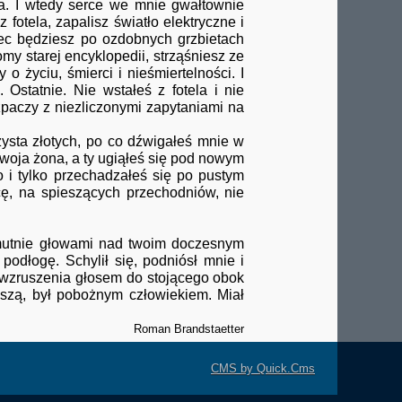
za. I wtedy serce we mnie gwałtownie
fotela, zapalisz światło elektryczne i
ec będziesz po ozdobnych grzbietach
omy starej encyklopedii, strząśniesz ze
 życiu, śmierci i nieśmiertelności. I
Ostatnie. Nie wstałeś z fotela i nie
zpaczy z niezliczonymi zapytaniami na
sta złotych, po co dźwigałeś mnie w
twoja żona, a ty ugiąłeś się pod nowym
o i tylko przechadzałeś się po pustym
cę, na spieszących przechodniów, nie
mutnie głowami nad twoim doczesnym
odłogę. Schylił się, podniósł mnie i
go wzruszenia głosem do stojącego obok
uszą, był pobożnym człowiekiem. Miał
Roman Brandstaetter
CMS by Quick.Cms