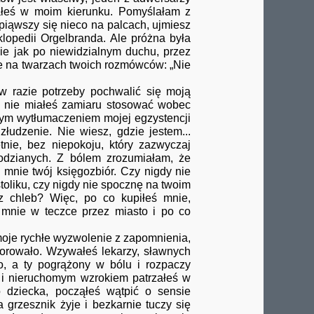
załeś w moim kierunku. Pomyślałam z
spiąwszy się nieco na palcach, ujmiesz
lopedii Orgelbranda. Ale próżna była
nie jak po niewidzialnym duchu, przez
ie na twarzach twoich rozmówców: „Nie
razie potrzeby pochwalić się moją
że nie miałeś zamiaru stosować wobec
ym wytłumaczeniem mojej egzystencji
udzenie. Nie wiesz, gdzie jestem...
tnie, bez niepokoju, który zazwyczaj
odzianych. Z bólem zrozumiałam, że
 mnie twój księgozbiór. Czy nigdy nie
oliku, czy nigdy nie spocznę na twoim
sz chleb? Więc, po co kupiłeś mnie,
ś mnie w teczce przez miasto i po co
je rychłe wyzwolenie z zapomnienia,
horowało. Wzywałeś lekarzy, sławnych
ło, a ty pogrążony w bólu i rozpaczy
h i nieruchomym wzrokiem patrzałeś w
 dziecka, począłeś wątpić o sensie
 grzesznik żyje i bezkarnie tuczy się