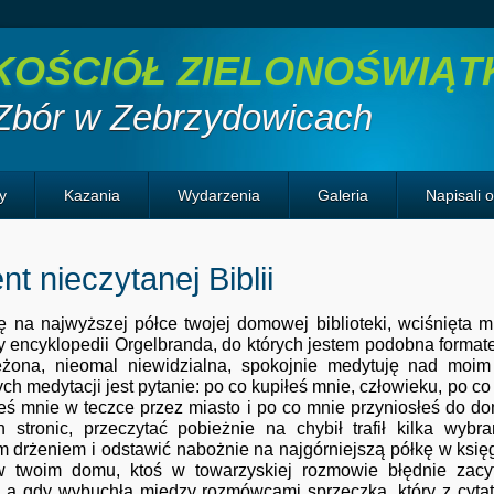
KOŚCIÓŁ ZIELONOŚWIĄ
Zbór w Zebrzydowicach
y
Kazania
Wydarzenia
Galeria
Napisali 
t nieczytanej Biblii
ajwyższej półce twojej domowej biblioteki, wciśnięta międ
y encyklopedii Orgelbranda, do których jestem podobna formatem 
zeżona, nieomal niewidzialna, spokojnie medytuję nad mo
ch medytacji jest pytanie: po co kupiłeś mnie, człowieku, po co 
eś mnie w teczce przez miasto i po co mnie przyniosłeś do d
h stronic, przeczytać pobieżnie na chybił trafił kilka wy
 drżeniem i odstawić nabożnie na najgórniejszą półkę w księ
w twoim domu, ktoś w towarzyskiej rozmowie błędnie zacy
, a gdy wybuchła między rozmówcami sprzeczka, który z cytat