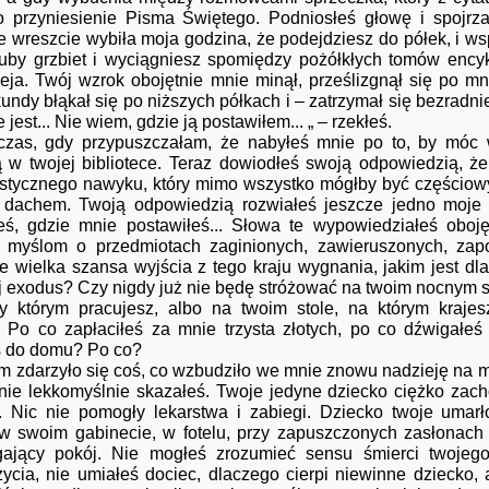
 o przyniesienie Pisma Świętego. Podniosłeś głowę i spojr
że wreszcie wybiła moja godzina, że podejdziesz do półek, i w
uby grzbiet i wyciągniesz spomiędzy pożółkłych tomów encyk
eja. Twój wzrok obojętnie mnie minął, prześlizgnął się po m
undy błąkał się po niższych półkach i – zatrzymał się bezradn
 jest... Nie wiem, gdzie ją postawiłem... „ – rzekłeś.
 gdy przypuszczałam, że nabyłeś mnie po to, by móc w 
 w twojej bibliotece. Teraz dowiodłeś swoją odpowiedzią, 
stycznego nawyku, który mimo wszystko mógłby być częściow
dachem. Twoją odpowiedzią rozwiałeś jeszcze jedno moje zł
ś, gdzie mnie postawiłeś... Słowa te wypowiedziałeś oboję
y myślom o przedmiotach zaginionych, zawieruszonych, zap
e wielka szansa wyjścia z tego kraju wygnania, jakim jest dla
j exodus? Czy nigdy już nie będę stróżować na twoim nocnym st
zy którym pracujesz, albo na twoim stole, na którym kraje
 Po co zapłaciłeś za mnie trzysta złotych, po co dźwigałe
ś do domu? Po co?
arzyło się coś, co wzbudziło we mnie znowu nadzieję na mo
nie lekkomyślnie skazałeś. Twoje jedyne dziecko ciężko zac
. Nic nie pomogły lekarstwa i zabiegi. Dziecko twoje umar
 w swoim gabinecie, w fotelu, przy zapuszczonych zasłonac
gający pokój. Nie mogłeś zrozumieć sensu śmierci twojego
ycia, nie umiałeś dociec, dlaczego cierpi niewinne dziecko, a