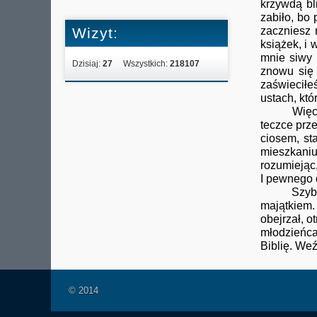
krzywdą bl
zabiło, bo 
Wizyt:
zaczniesz 
książek, i 
mnie siwy 
Dzisiaj:
27
Wszystkich:
218107
znowu się 
zaświeciłe
ustach, któ
Więc, po c
teczce prz
ciosem, st
mieszkaniu
rozumiejąc,
I pewnego 
Szybko zj
majątkiem.
obejrzał, 
młodzieńca
Biblię. Weź
© 2014