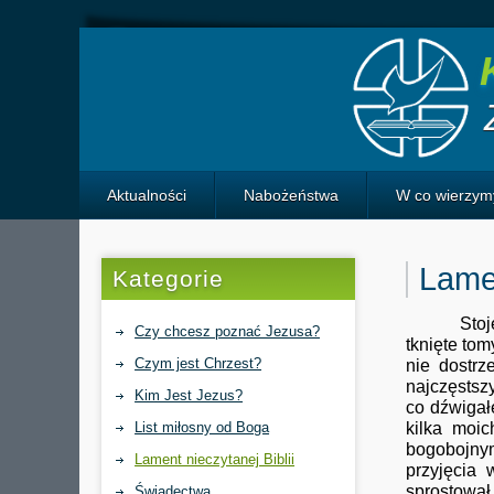
Aktualności
Nabożeństwa
W co wierzym
Historia Izraela
Lamen
Kategorie
Stoję na n
Czy chcesz poznać Jezusa?
tknięte tom
Czym jest Chrzest?
nie dostr
najczęstszy
Kim Jest Jezus?
co dźwigał
List miłosny od Boga
kilka moic
bogobojnym
Lament nieczytanej Biblii
przyjęcia 
sprostował
Świadectwa