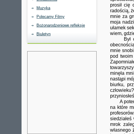
prosił cię
Muzyka
radością, 
mnie za gr
Polecamy Filmy
moja nadzi
Bożonarodzeniowe refleksje
ułamek sek
wiem, gdzie
Biuletyn
Był czas,
obecnością
mnie snobi
pod twoim 
Zapomniałe
towarzysz
minęła mni
nastąpi mó
biurku, pr
człowieku?
przyniosłe
A potem zd
na które m
profesorów
siedziałeś
mrok zale
własnego ż