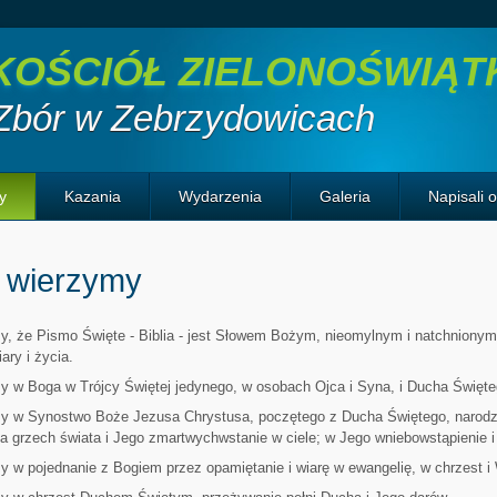
KOŚCIÓŁ ZIELONOŚWIĄ
Zbór w Zebrzydowicach
y
Kazania
Wydarzenia
Galeria
Napisali 
 wierzymy
, że Pismo Święte - Biblia - jest Słowem Bożym, nieomylnym i natchnionym
ary i życia.
 w Boga w Trójcy Świętej jedynego, w osobach Ojca i Syna, i Ducha Święte
y w Synostwo Boże Jezusa Chrystusa, poczętego z Ducha Świętego, narodzo
a grzech świata i Jego zmartwychwstanie w ciele; w Jego wniebowstąpienie i
 w pojednanie z Bogiem przez opamiętanie i wiarę w ewangelię, w chrzest i