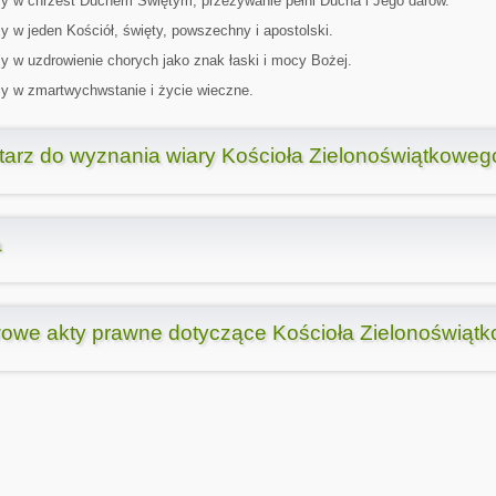
y w chrzest Duchem Świętym, przeżywanie pełni Ducha i Jego darów.
 w jeden Kościół, święty, powszechny i apostolski.
 w uzdrowienie chorych jako znak łaski i mocy Bożej.
y w zmartwychwstanie i życie wieczne.
arz do wyznania wiary Kościoła Zielonoświątkoweg
a
owe akty prawne dotyczące Kościoła Zielonoświąt