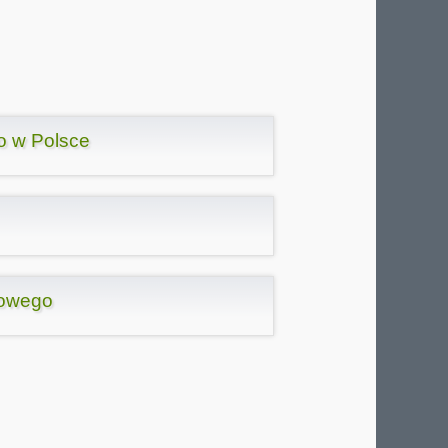
o w Polsce
kowego