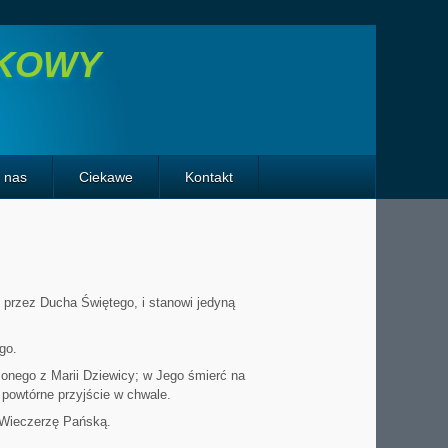
TKOWY
o nas
Ciekawe
Kontakt
 przez Ducha Świętego, i stanowi jedyną
go.
nego z Marii Dziewicy; w Jego śmierć na
 powtórne przyjście w chwale.
 Wieczerzę Pańską.