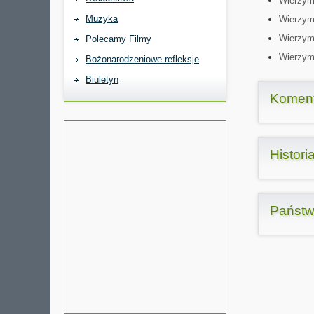
Wierzym
Muzyka
Wierzymy
Wierzymy
Polecamy Filmy
Wierzym
Bożonarodzeniowe refleksje
Biuletyn
Koment
Histori
Państw