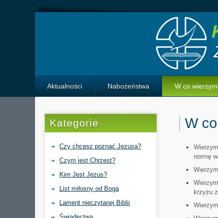
Aktualności
Nabożeństwa
W co wierzym
Historia Izraela
W co
Kategorie
Czy chcesz poznać Jezusa?
Wierzymy
normę wi
Czym jest Chrzest?
Wierzymy
Kim Jest Jezus?
Wierzym
List miłosny od Boga
krzyżu z
Lament nieczytanej Biblii
Wierzymy
Świadectwa