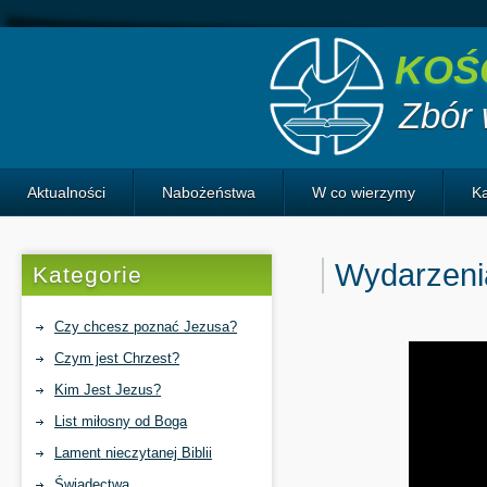
KOŚ
Zbór
Aktualności
Nabożeństwa
W co wierzymy
K
Historia Izraela
Wydarzeni
Kategorie
Czy chcesz poznać Jezusa?
Czym jest Chrzest?
Kim Jest Jezus?
List miłosny od Boga
Lament nieczytanej Biblii
Świadectwa